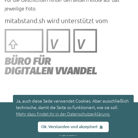
Für die Geschichten hinter den Bildern klicke auf das
jeweilige Foto.
mitabstand.sh wird unterstützt vom
Ja, auch diese Seite verwendet Cookies. Aber ausschließlich
technische, damit die Seite so funktioniert, wie sie soll.
© 2026
mitabstand.sh
u
Mehr dazu findet ihr in der Datenschutzerklärung.
p
Datenschutzerklärung
Ok. Verstanden und akzeptiert
Impressum