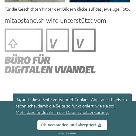
Für die Geschichten hinter den Bildern klicke auf das jeweilige Foto.
mitabstand.sh wird unterstützt vom
Ja, auch diese Seite verwendet Cookies. Aber ausschließlich
technische, damit die Seite so funktioniert, wie sie soll.
© 2026
mitabstand.sh
u
Mehr dazu findet ihr in der Datenschutzerklärung.
p
Datenschutzerklärung
Ok. Verstanden und akzeptiert
Impressum