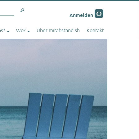
stöbern
Anmelden
s?
Wo?
Über mitabstand.sh
Kontakt