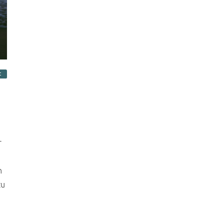
t
r
n
zu