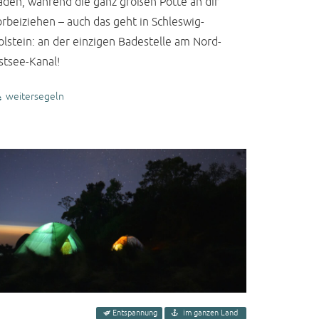
aden, während die ganz großen Pötte an dir
orbeiziehen – auch das geht in Schleswig-
olstein: an der einzigen Badestelle am Nord-
stsee-Kanal!
weitersegeln
Entspannung
im ganzen Land