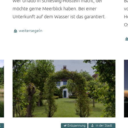
Wer Urlaub in Schleswig-Holstein macht, der
B
möchte gerne Meerblick haben. Bei einer
v
Unterkunft auf dem Wasser ist das garantiert.
H
O
weitersegeln
t
Entspannung
in der Stadt