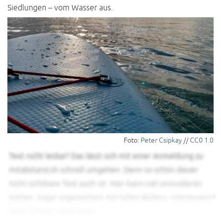
Siedlungen – vom Wasser aus.
Foto:
Peter Csipkay
//
CC0 1.0
Text nicht lesbar? Das lässt sich mit einer Anmeldung zu
mitabstand.sh schnell umgehen. Denn so schön dieser
nicht sichtbare Text auch ist: Hier kann viel sinnvolleres
stehen. Sogar angereichert mit tollen Bildern. Interessiert?
Dann schnell registrieren.