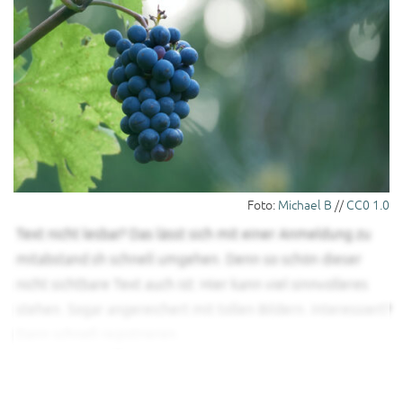
Foto:
Michael B
//
CC0 1.0
Text nicht lesbar? Das lässt sich mit einer Anmeldung zu
mitabstand.sh schnell umgehen. Denn so schön dieser
nicht sichtbare Text auch ist: Hier kann viel sinnvolleres
stehen. Sogar angereichert mit tollen Bildern. Interessiert?
Dann schnell registrieren.